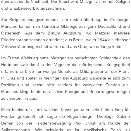
überraschende Nachricht: Der Papst wird Metzger als neuen Seligen
und Glaubensvorbild auszeichnen.
Zur Seligsprechungszeremonie, der ersten überhaupt im Freiburger
Münster, kamen nun Hunderte Gläubige aus ganz Deutschland und
Österreich. Aus dem Bistum Augsburg, wo Metzger mehrere
Friedensorganisationen gründete; aus Berlin, wo er 1944 als ehrloser
Volksverräter hingerichtet wurde und aus Graz, wo er lange lebte.
Im Ersten Weltkrieg hatte Metzger am berüchtigten Schlachtfeld des
Hartmannswillerkopf in den Vogesen die mörderischen Kriegsgräuel
erfahren. Er blieb nur wenige Monate als Militärpfarrer an der Front.
In Graz und später in Meitingen bei Augsburg wandelte er sich zum
Pazifisten und setzte sich seitdem für weltweiten Frieden ein.
Manches klingt heute naiv; seine Energie und Beharrungsvermögen
zeichneten ihn aus.
Mich beeindruckt, mit welcher Konsequenz er sein Leben lang für
Frieden gekämpft hat, sagte die Regensburger Theologin Sabine
Demel von der Friedensbewegung Pax Christi am Rande der
Seligsprechung. Wie schwierig es ist, pazifistische Politik zu