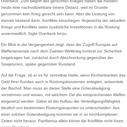
Overbeck. Zum Begriff des gerechten Krieges haben die meisten
heute eine nachvollziehbare innere Distanz, weil im Grunde
genommen kein Krieg gerecht sein kann. Aber die Leistung von
damals bestand darin, Konflikte einzuhegen. Angesichts der aktuellen
Kriege und Konflikte seien zusätzliche Investitionen in die Rüstung
unvermeidlich, fügte Overbeck hinzu.
Ein Blick in die Vergangenheit zeigt, dass der Zugriff Europas auf
Waffenarsenale nach dem Zweiten Weltkrieg konkret zur Sicherheit
beigetragen hat, zunächst durch Abschreckung gegenüber der
Sowjetunion, später gegenüber Russland.
Auf die Frage, ob er es für vertretbar hielte, wenn Kirchenbanken das
Geld ihrer Kunden auch in Rüstungskonzernen anlegten, antwortete
der Bischof: Man muss an dieser Stelle eine Güterabwägung
vornehmen und wissen, mit welchem Ziel die entsprechenden Waffen
eingesetzt werden. Dabei ist der Aufbau der Verteidigungsfähigkeit
deutlich von bestimmten Rüstungsexporten zu unterscheiden. Aus
einer solchen Güterabwägung kommen wir in so hochkomplexen
Zeiten nicht heraus. Pazifismus allein könne die Konflikte nicht lösen,