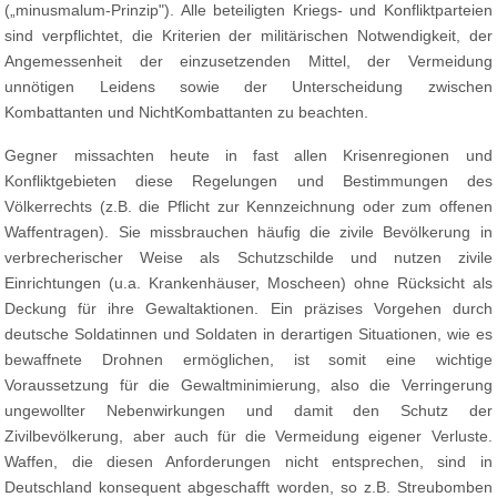
(„minusmalum-Prinzip"). Alle beteiligten Kriegs- und Konfliktparteien
sind verpflichtet, die Kriterien der militärischen Notwendigkeit, der
Angemessenheit der einzusetzenden Mittel, der Vermeidung
unnötigen Leidens sowie der Unterscheidung zwischen
Kombattanten und NichtKombattanten zu beachten.
Gegner missachten heute in fast allen Krisenregionen und
Konfliktgebieten diese Regelungen und Bestimmungen des
Völkerrechts (z.B. die Pflicht zur Kennzeichnung oder zum offenen
Waffentragen). Sie missbrauchen häufig die zivile Bevölkerung in
verbrecherischer Weise als Schutzschilde und nutzen zivile
Einrichtungen (u.a. Krankenhäuser, Moscheen) ohne Rücksicht als
Deckung für ihre Gewaltaktionen. Ein präzises Vorgehen durch
deutsche Soldatinnen und Soldaten in derartigen Situationen, wie es
bewaffnete Drohnen ermöglichen, ist somit eine wichtige
Voraussetzung für die Gewaltminimierung, also die Verringerung
ungewollter Nebenwirkungen und damit den Schutz der
Zivilbevölkerung, aber auch für die Vermeidung eigener Verluste.
Waffen, die diesen Anforderungen nicht entsprechen, sind in
Deutschland konsequent abgeschafft worden, so z.B. Streubomben