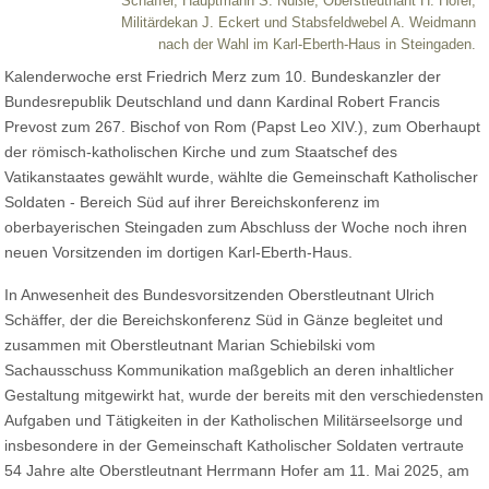
Schäffer, Hauptmann S. Nüßle, Oberstleutnant H. Hofer,
Militärdekan J. Eckert und Stabsfeldwebel A. Weidmann
nach der Wahl im Karl-Eberth-Haus in Steingaden.
Kalenderwoche erst Friedrich Merz zum 10. Bundeskanzler der
Bundesrepublik Deutschland und dann Kardinal Robert Francis
Prevost zum 267. Bischof von Rom (Papst Leo XIV.), zum Oberhaupt
der römisch-katholischen Kirche und zum Staatschef des
Vatikanstaates gewählt wurde, wählte die Gemeinschaft Katholischer
Soldaten - Bereich Süd auf ihrer Bereichskonferenz im
oberbayerischen Steingaden zum Abschluss der Woche noch ihren
neuen Vorsitzenden im dortigen Karl-Eberth-Haus.
In Anwesenheit des Bundesvorsitzenden Oberstleutnant Ulrich
Schäffer, der die Bereichskonferenz Süd in Gänze begleitet und
zusammen mit Oberstleutnant Marian Schiebilski vom
Sachausschuss Kommunikation maßgeblich an deren inhaltlicher
Gestaltung mitgewirkt hat, wurde der bereits mit den verschiedensten
Aufgaben und Tätigkeiten in der Katholischen Militärseelsorge und
insbesondere in der Gemeinschaft Katholischer Soldaten vertraute
54 Jahre alte Oberstleutnant Herrmann Hofer am 11. Mai 2025, am