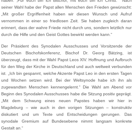
haben: ‚Für euch bin ich Bischof, mit euch bin ich Christ.‘“ Nach
seiner Wahl habe der Papst allen Menschen den Frieden gewünscht:
„Mit großer Ergriffenheit haben wir diesen Wunsch und Aufruf
vernommen in einer so friedlosen Zeit. Sie haben zugleich daran
erinnert, dass der wahre Friede nicht durch uns, sondern letztlich nur
durch die Hilfe und den Geist Gottes bewirkt werden kann.“
Der Präsident des Synodalen Ausschusses und Vorsitzende der
Deutschen Bischofskonferenz, Bischof Dr. Georg Bätzing, ist
überzeugt, dass mit der Wahl Papst Leos XIV. Hoffnung und Aufbruch
für den Weg der Kirche in Deutschland und auch weltweit verbunden
ist. „Ich bin gespannt, welche Akzente Papst Leo in den ersten Tagen
und Wochen setzen wird. Bei der Weltsynode habe ich ihn als
zugewandten Menschen kennengelernt.“ Die Wahl am Abend vor
Beginn des Synodalen Ausschusses habe die Sitzung positiv geprägt.
„Mit dem Schwung eines neuen Papstes haben wir hier in
Magdeburg – wie auch in den vorigen Sitzungen – konstruktiv
diskutiert und um Texte und Entscheidungen gerungen. Das
synodale Gremium auf Bundesebene nimmt langsam konkrete
Gestalt an.“