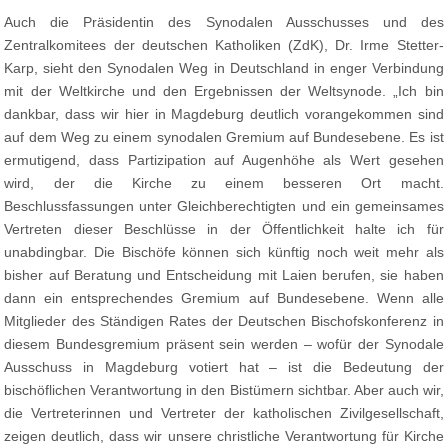
Auch die Präsidentin des Synodalen Ausschusses und des
Zentralkomitees der deutschen Katholiken (ZdK), Dr. Irme Stetter-
Karp, sieht den Synodalen Weg in Deutschland in enger Verbindung
mit der Weltkirche und den Ergebnissen der Weltsynode. „Ich bin
dankbar, dass wir hier in Magdeburg deutlich vorangekommen sind
auf dem Weg zu einem synodalen Gremium auf Bundesebene. Es ist
ermutigend, dass Partizipation auf Augenhöhe als Wert gesehen
wird, der die Kirche zu einem besseren Ort macht.
Beschlussfassungen unter Gleichberechtigten und ein gemeinsames
Vertreten dieser Beschlüsse in der Öffentlichkeit halte ich für
unabdingbar. Die Bischöfe können sich künftig noch weit mehr als
bisher auf Beratung und Entscheidung mit Laien berufen, sie haben
dann ein entsprechendes Gremium auf Bundesebene. Wenn alle
Mitglieder des Ständigen Rates der Deutschen Bischofskonferenz in
diesem Bundesgremium präsent sein werden – wofür der Synodale
Ausschuss in Magdeburg votiert hat – ist die Bedeutung der
bischöflichen Verantwortung in den Bistümern sichtbar. Aber auch wir,
die Vertreterinnen und Vertreter der katholischen Zivilgesellschaft,
zeigen deutlich, dass wir unsere christliche Verantwortung für Kirche