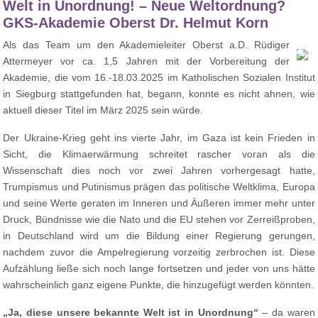
Welt in Unordnung! – Neue Weltordnung?
GKS-Akademie Oberst Dr. Helmut Korn
Als das Team um den Akademieleiter Oberst a.D. Rüdiger
Attermeyer vor ca. 1,5 Jahren mit der Vorbereitung der
Akademie, die vom 16.-18.03.2025 im Katholischen Sozialen Institut
in Siegburg stattgefunden hat, begann, konnte es nicht ahnen, wie
aktuell dieser Titel im März 2025 sein würde.
Der Ukraine-Krieg geht ins vierte Jahr, im Gaza ist kein Frieden in
Sicht, die Klimaerwärmung schreitet rascher voran als die
Wissenschaft dies noch vor zwei Jahren vorhergesagt hatte,
Trumpismus und Putinismus prägen das politische Weltklima, Europa
und seine Werte geraten im Inneren und Äußeren immer mehr unter
Druck, Bündnisse wie die Nato und die EU stehen vor Zerreißproben,
in Deutschland wird um die Bildung einer Regierung gerungen,
nachdem zuvor die Ampelregierung vorzeitig zerbrochen ist. Diese
Aufzählung ließe sich noch lange fortsetzen und jeder von uns hätte
wahrscheinlich ganz eigene Punkte, die hinzugefügt werden könnten.
„Ja, diese unsere bekannte Welt ist in Unordnung“
– da waren