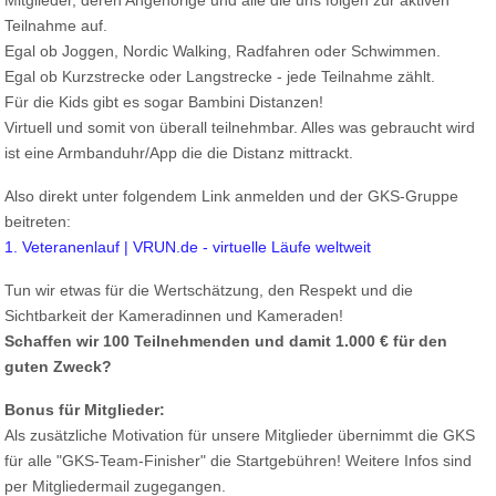
Mitglieder, deren Angehörige und alle die uns folgen zur aktiven
Teilnahme auf.
Egal ob Joggen, Nordic Walking, Radfahren oder Schwimmen.
Egal ob Kurzstrecke oder Langstrecke - jede Teilnahme zählt.
Für die Kids gibt es sogar Bambini Distanzen!
Virtuell und somit von überall teilnehmbar. Alles was gebraucht wird
ist eine Armbanduhr/App die die Distanz mittrackt.
Also direkt unter folgendem Link anmelden und der GKS-Gruppe
beitreten:
1. Veteranenlauf | VRUN.de - virtuelle Läufe weltweit
Tun wir etwas für die Wertschätzung, den Respekt und die
Sichtbarkeit der Kameradinnen und Kameraden!
Schaffen wir 100 Teilnehmenden und damit 1.000 € für den
guten Zweck?
Bonus für Mitglieder:
Als zusätzliche Motivation für unsere Mitglieder übernimmt die GKS
für alle "GKS-Team-Finisher" die Startgebühren! Weitere Infos sind
per Mitgliedermail zugegangen.