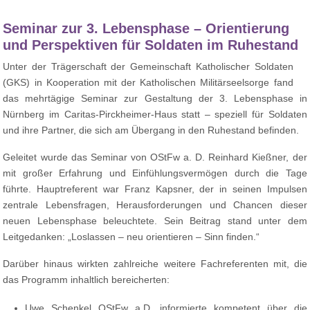
Seminar zur 3. Lebensphase – Orientierung
und Perspektiven für Soldaten im Ruhestand
Unter der Trägerschaft der Gemeinschaft Katholischer Soldaten
(GKS) in Kooperation mit der Katholischen Militärseelsorge fand
das mehrtägige Seminar zur Gestaltung der 3. Lebensphase in
Nürnberg im Caritas-Pirckheimer-Haus statt – speziell für Soldaten
und ihre Partner, die sich am Übergang in den Ruhestand befinden.
Geleitet wurde das Seminar von OStFw a. D. Reinhard Kießner, der
mit großer Erfahrung und Einfühlungsvermögen durch die Tage
führte. Hauptreferent war Franz Kapsner, der in seinen Impulsen
zentrale Lebensfragen, Herausforderungen und Chancen dieser
neuen Lebensphase beleuchtete. Sein Beitrag stand unter dem
Leitgedanken: „Loslassen – neu orientieren – Sinn finden.“
Darüber hinaus wirkten zahlreiche weitere Fachreferenten mit, die
das Programm inhaltlich bereicherten:
Uwe Schenkel OStFw a.D. informierte kompetent über die