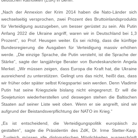
deutschen Katholiken (ZdK) in Berlin.
„Nach der Annexion der Krim 2014 haben die Nato-Länder sich
wechselseitig versprochen, zwei Prozent des Bruttoinlandsprodukts
für Verteidigung auszugeben, um besser gerüstet zu sein. Als Putin
Anfang 2022 die Ukraine angriff, waren wir in Deutschland bei 1,3
Prozent“, so Prof. Heusgen weiter. Es sei richtig, dass die künftige
Bundesregierung die Ausgaben für Verteidigung massiv erhöhen
werde. „Die einzige Sprache, die Putin versteht, ist die Sprache der
Stärke“, sagte der langjährige Berater von Bundeskanzlerin Angela
Merkel. „Wir müssen zeigen, dass Europa die Kraft hat, die Ukraine
ausreichend zu unterstützen. Gelingt uns das nicht, heißt das, dass
wir früher oder später selbst Kriegspartei sein werden. Denn Vladimir
Putin hat seine Kriegsziele bislang nicht eingegrenzt. Er will die
Sowjetunion wiederherstellen und deswegen stehen die Baltischen
Staaten auf seiner Liste weit oben. Wenn er sie angreift, sind wir
aufgrund der Beistandsverpflichtung der NATO im Krieg.“
„Es ist entscheidend, die Verteidigungspolitik europäisch zu
gestalten“, sagte die Präsidentin des ZdK, Dr. Irme Stetter-Karp.
„Zugleich müssen alle diplomatischen Möglichkeiten ausgeschöpft