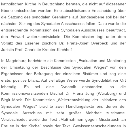
katholischen Kirche in Deutschland beraten, die nicht auf diözesaner
Ebene entschieden werden. Eine abschließende Entscheidung über
die Satzung des synodalen Gremiums auf Bundesebene soll bei der
nächsten Sitzung des Synodalen Ausschusses fallen. Dazu wurde die
entsprechende Kommission des Synodalen Ausschusses beauftragt,
den Entwurf weiterzuentwickeln. Die Kommission tagt unter dem
Vorsitz des Essener Bischofs Dr. Franz-Josef Overbeck und der
Juristin Prof. Charlotte Kreuter-Kirchhof.
In Magdeburg berichtete die Kommission „Evaluation und Monitoring
der Umsetzung der Beschlüsse des Synodalen Weges“ von den
Ergebnissen der Befragung der einzelnen Bistümer und zog eine
erste, positive Bilanz. Auf vielfältige Weise werde Synodalität vor Ort
lebendig. Es sei eine Dynamik entstanden, so die
Kommissionsvorsitzenden Bischof Dr. Franz Jung (Würzburg) und
Birgit Mock. Die Kommission „Weiterentwicklung der Initiativen des
Synodalen Weges“ brachte zwei Handlungstexte ein, denen der
Synodale Ausschuss mit sehr großer Mehrheit zustimmte.
Verabschiedet wurde der Text „Maßnahmen gegen Missbrauch an
Frauen in der Kirche“ sowie der Text „Gewissensentscheidungen in