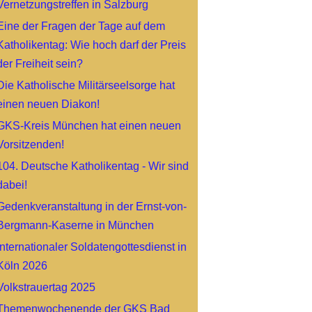
Vernetzungstreffen in Salzburg
Eine der Fragen der Tage auf dem
Katholikentag: Wie hoch darf der Preis
der Freiheit sein?
Die Katholische Militärseelsorge hat
einen neuen Diakon!
GKS-Kreis München hat einen neuen
Vorsitzenden!
104. Deutsche Katholikentag - Wir sind
dabei!
Gedenkveranstaltung in der Ernst-von-
Bergmann-Kaserne in München
Internationaler Soldatengottesdienst in
Köln 2026
Volkstrauertag 2025
Themenwochenende der GKS Bad