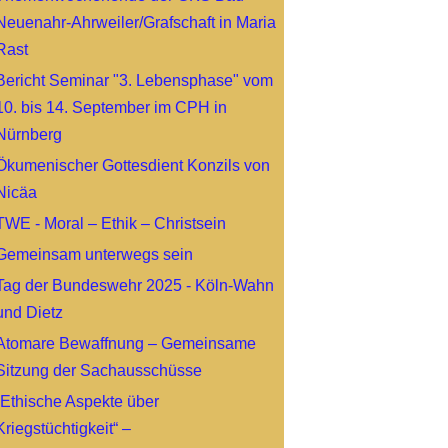
Neuenahr-Ahrweiler/Grafschaft in Maria
Rast
Bericht Seminar "3. Lebensphase" vom
10. bis 14. September im CPH in
Nürnberg
Ökumenischer Gottesdient Konzils von
Nicäa
TWE - Moral – Ethik – Christsein
Gemeinsam unterwegs sein
Tag der Bundeswehr 2025 - Köln-Wahn
und Dietz
Atomare Bewaffnung – Gemeinsame
Sitzung der Sachausschüsse
„Ethische Aspekte über
Kriegstüchtigkeit“ –