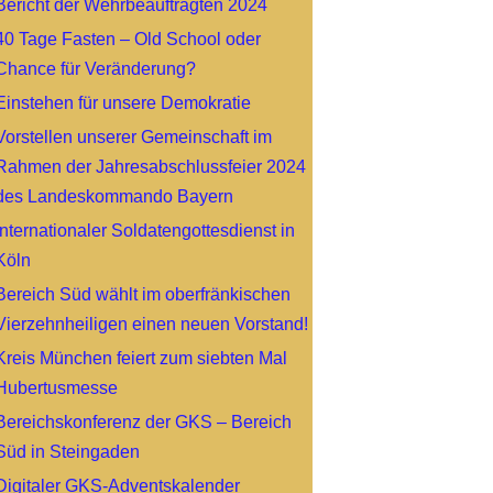
Bericht der Wehrbeauftragten 2024
40 Tage Fasten – Old School oder
Chance für Veränderung?
Einstehen für unsere Demokratie
Vorstellen unserer Gemeinschaft im
Rahmen der Jahresabschlussfeier 2024
des Landeskommando Bayern
Internationaler Soldatengottesdienst in
Köln
Bereich Süd wählt im oberfränkischen
Vierzehnheiligen einen neuen Vorstand!
Kreis München feiert zum siebten Mal
Hubertusmesse
Bereichskonferenz der GKS – Bereich
Süd in Steingaden
Digitaler GKS-Adventskalender