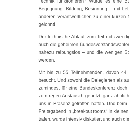
Technik funktionieren? Würde es eine B
Begegnung, Bildung, Besinnung – mit Leb
anderen Verantwortlichen zu einer kurzen 
gelohnt!
Der technische Ablauf, zum Teil mit zwei d
auch die geheimen Bundesvorstandswahlen w
nahezu reibungslos – und die wenigen Sch
werden.
Mit bis zu 55 Teilnehmenden, davon 44 s
besucht. Und sowohl die Delegierten als au
zumindest für eine Bundeskonferenz doc
zum regen Austausch genutzt, ganz ähnlic
uns in Präsenz getroffen hätten. Und beim
Freitagabend in „breakout rooms“ in klei
trafen, wurde intensiv diskutiert und auch d