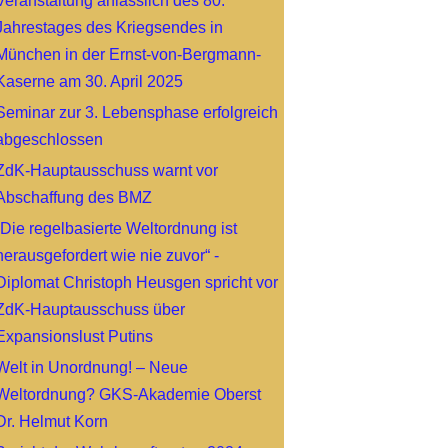
Veranstaltung anlässlich des 80.
Jahrestages des Kriegsendes in
München in der Ernst-von-Bergmann-
Kaserne am 30. April 2025
Seminar zur 3. Lebensphase erfolgreich
abgeschlossen
ZdK-Hauptausschuss warnt vor
Abschaffung des BMZ
„Die regelbasierte Weltordnung ist
herausgefordert wie nie zuvor“ -
Diplomat Christoph Heusgen spricht vor
ZdK-Hauptausschuss über
Expansionslust Putins
Welt in Unordnung! – Neue
Weltordnung? GKS-Akademie Oberst
Dr. Helmut Korn