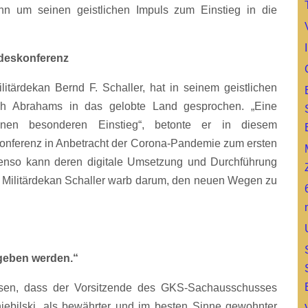
ihn um seinen geistlichen Impuls zum Einstieg in die
ndeskonferenz
itärdekan Bernd F. Schaller, hat in seinem geistlichen
ch Abrahams in das gelobte Land gesprochen. „Eine
inen besonderen Einstieg“, betonte er in diesem
ferenz in Anbetracht der Corona-Pandemie zum ersten
benso kann deren digitale Umsetzung und Durchführung
. Militärdekan Schaller warb darum, den neuen Wegen zu
geben werden.“
wesen, dass der Vorsitzende des GKS-Sachausschusses
iebilski, als bewährter und im besten Sinne gewohnter