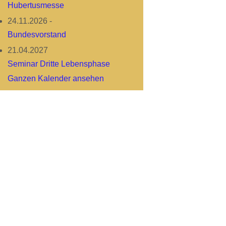
Hubertusmesse
24.11.2026
-
Bundesvorstand
21.04.2027
Seminar Dritte Lebensphase
Ganzen Kalender ansehen