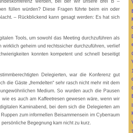
undeskonferenz werden, bei der wir unsere drei B –
en füllen würden? Diese Fragen führte beim ein oder
Nacht. – Rückblickend kann gesagt werden: Es hat sich
igitalen Tools, um sowohl das Meeting durchzuführen als
irklich geheim und rechtssicher durchzuführen, verlief
wierigkeiten konnten kompetent und schnell beseitigt
timmberechtigten Delegierten, war die Konferenz gut
ch die Gäste „fremdelten“ sehr rasch nicht mehr mit dem
h ungewöhnlichen Medium. So wurden auch die Pausen
h wie es auch am Kaffeetresen gewesen wäre, wenn wir
 digitalen Kaminabend, bei dem sich die Delegierten am
nen Ruppen zum informellen Beisammensein im Cyberraum
ie persönliche Begegnung kam nicht zu kurz.