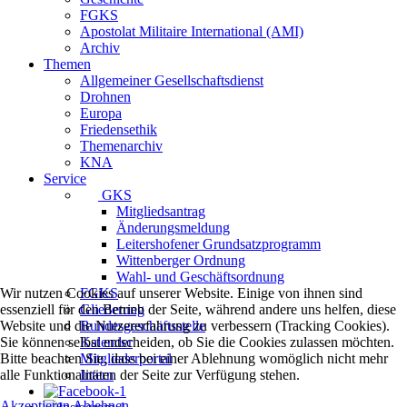
FGKS
Apostolat Militaire International (AMI)
Archiv
Themen
Allgemeiner Gesellschaftsdienst
Drohnen
Europa
Friedensethik
Themenarchiv
KNA
Service
GKS
Mitgliedsantrag
Änderungsmeldung
Leitershofener Grundsatzprogramm
Wittenberger Ordnung
Wahl- und Geschäftsordnung
Wir nutzen Cookies auf unserer Website. Einige von ihnen sind
FGKS
essenziell für den Betrieb der Seite, während andere uns helfen, diese
Gliederung
Website und die Nutzererfahrung zu verbessern (Tracking Cookies).
Bundesgeschäftsstelle
Sie können selbst entscheiden, ob Sie die Cookies zulassen möchten.
Kalender
Bitte beachten Sie, dass bei einer Ablehnung womöglich nicht mehr
Mitgliederportal
alle Funktionalitäten der Seite zur Verfügung stehen.
Intern
Akzeptieren
Ablehnen