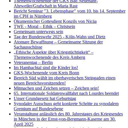
Themenwochenende der GKS Bad Neuenahr-
Ahrweiler/Grafschaft in Maria Rast
Bericht Seminar "3. Lebensphase" vom 10. bis 14. September
im CPH in Nürnberg
Ökumenischer Gottesdient Konzils von Nicäa
TWE - Moral – Ethik – Christsein
Gemeinsam unterwegs sein
Tag der Bundeswehr 2025 - Köln-Wahn und Dietz
Atomare Bewaffnung – Gemeinsame Sitzung der
Sachausschüsse
„Ethische Aspekte über Kriegstüchtigkeit“ –
Themenwochenende des Kreis Amberg
Veteranentag – Berlin
Im Hambachtal sind die Kinder los!
GKS-Wochenende vom Kreis Bonn
Bereich Süd wählt im oberbayerischen Steingaden einen
neuen Bereichsvorsitzenden!
Mitmachen und Zeichen setzen – Zeichen sein!
65. Internationale Soldatenwallfahrt nach Lourdes beendet
Unser Grundgesetz hat Geburtstag
Synodaler Ausschuss geht konkrete Schritte zu synodalem
Gremium auf Bundesebene
Veranstaltung anlässlich des 80. Jahrestages des Kriegsendes
in München in der Ernst-von-Bergmann-Kaserne am 30.
April 2025