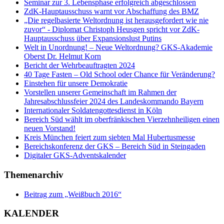
Seminar zur 3. Lebensphase erfolgreich abgeschlossen
ZdK-Hauptausschuss warnt vor Abschaffung des BMZ
„Die regelbasierte Weltordnung ist herausgefordert wie nie
zuvor“ - Diplomat Christoph Heusgen spricht vor ZdK-
Hauptausschuss über Expansionslust Putins
Welt in Unordnung! – Neue Weltordnung? GKS-Akademie
Oberst Dr. Helmut Korn
Bericht der Wehrbeauftragten 2024
40 Tage Fasten – Old School oder Chance für Veränderung?
Einstehen für unsere Demokratie
Vorstellen unserer Gemeinschaft im Rahmen der
Jahresabschlussfeier 2024 des Landeskommando Bayern
Internationaler Soldatengottesdienst in Köln
Bereich Süd wählt im oberfränkischen Vierzehnheiligen einen
neuen Vorstand!
Kreis München feiert zum siebten Mal Hubertusmesse
Bereichskonferenz der GKS – Bereich Süd in Steingaden
Digitaler GKS-Adventskalender
Themenarchiv
Beitrag zum „Weißbuch 2016“
KALENDER